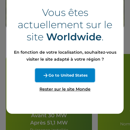
Vous êtes
actuellement sur le
site
Worldwide
.
En fonction de votre localisation, souhaitez-vous
visiter le site adapté à votre région ?
Go to United States
Rester sur le site Monde
Avant 30 MW
Après 51,1 MW
Nomb