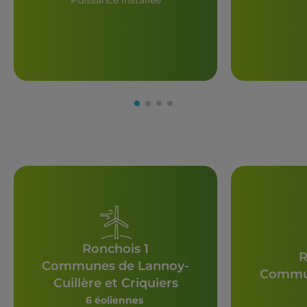
Puissance installée
Ronchois 1
R
Communes de Lannoy-
Commun
Cuillère et Criquiers
6 éoliennes