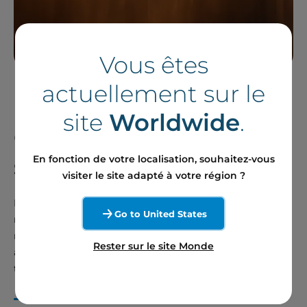
Vous êtes
actuellement sur le
site
Worldwide
.
Gestion naturelle du
site
En fonction de votre localisation, souhaitez-vous
visiter le site adapté à votre région ?
Depuis le projet initial du parc éolien jusqu’à son
Go to United States
renouvellement en 2020, de nombreuses mesures ont été
mises en œuvre pour que l’exploitation éolienne n’ait
Rester sur le site Monde
aucun impact sur des habitats naturels de grand intérêt,
tels que la Drosera (petite plante carnivore protégée).
Découvrir les actions et principes de Boralex pour