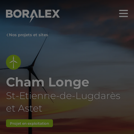
Aller
au
Menu
contenu
principal
Nos projets et sites
Cham Longe
St-Etienne-de-Lugdarès
et Astet
Projet en exploitation