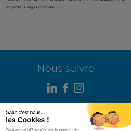
*Sources France : ADEME, CRE et RTE. Consommation par habitants : chiffre
moyen tous usages confondus
Nous suivre
LinkedIn
Facebook
Instagram