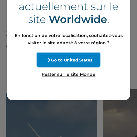
actuellement sur le
site
Worldwide
.
Suivre notre actualité
En fonction de votre localisation, souhaitez-vous
en France et à
visiter le site adapté à votre région ?
l'international
Go to United States
Rester sur le site Monde