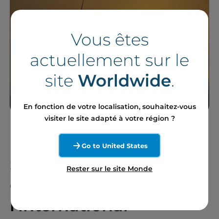
Vous êtes
actuellement sur le
site
Worldwide
.
En fonction de votre localisation, souhaitez-vous
visiter le site adapté à votre région ?
Go to United States
Suivre notre actualité
Rester sur le site Monde
en France et à
l'international