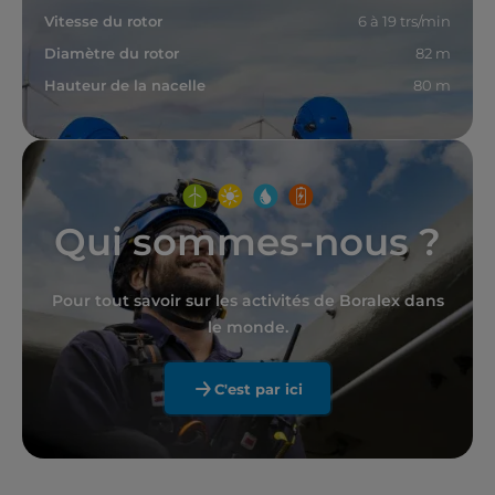
Vitesse du rotor
6 à 19 trs/min
Diamètre du rotor
82 m
Hauteur de la nacelle
80 m
Qui sommes-nous ?
Pour tout savoir sur les activités de Boralex dans
le monde.
C'est par ici