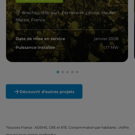
Brachay, Blécourt, Ferrière-et-Lafolie, Haute-
Marne, France
Date de mise en service
janvier 2008
Puissance installée
17 MW
En savoir plus
Découvrir d’autres projets
*Sources France : ADEME, CRE et RTE. Consommation par habitants : chiffre
moyen tous usages confondus