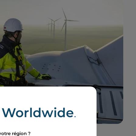
e
Worldwide
.
votre région ?