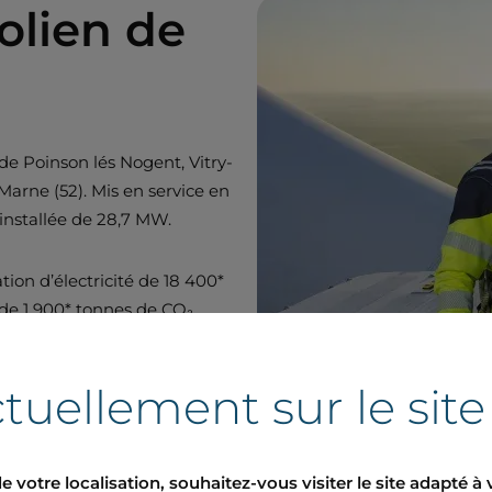
olien de
e Poinson lés Nogent, Vitry-
arne (52). Mis en service en
installée de 28,7 MW.
ion d’électricité de 18 400*
s de 1 900* tonnes de CO₂
s la stratégie de Boralex
re.
tuellement sur le sit
e votre localisation, souhaitez-vous visiter le site adapté à 