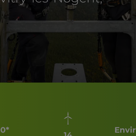
00*
Envir
14