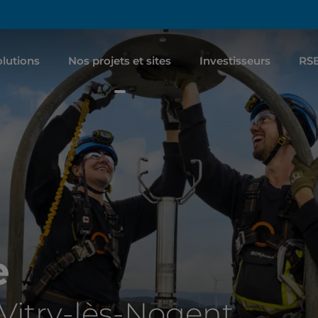
lutions
Nos projets et sites
Investisseurs
RS
e
Vitry-lès-Nogent,