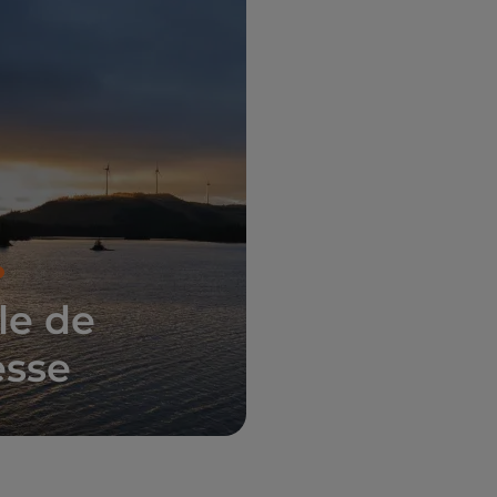
le de
esse