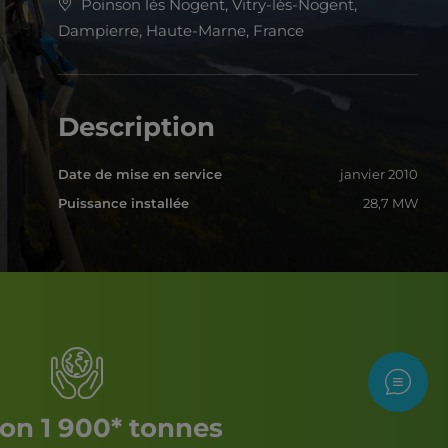
Poinson lés Nogent, Vitry-lès-Nogent,
Dampierre, Haute-Marne, France
Description
Date de mise en service
janvier 2010
Puissance installée
28,7 MW
Nous c
on 1 900* tonnes