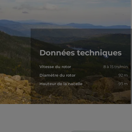
Données techniques
Vitesse du rotor
8 à 15 trs/min
Diamètre du rotor
92 m
Hauteur de la nacelle
93 m