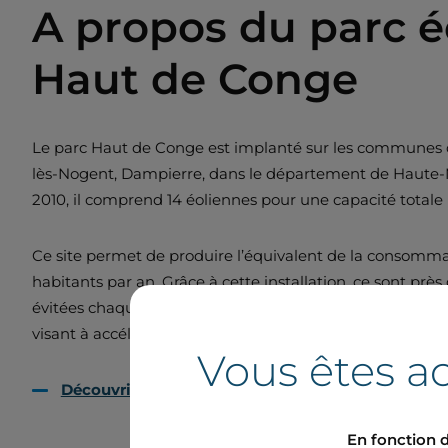
A propos du parc é
Haut de Conge
Le parc Haut de Conge est implanté sur les communes d
lès-Nogent, Dampierre, dans le département de Haute-M
2010, il comprend 14 éoliennes pour une capacité totale 
Ce site permet de produire l’équivalent de la consommat
habitants par an. Grâce à cette installation, ce sont prè
évitées chaque année. Ce projet s’inscrit pleinement dan
visant à accélérer la transition énergétique sur le territoi
Vous êtes ac
Découvrir l'éolien avec Boralex
En fonction d