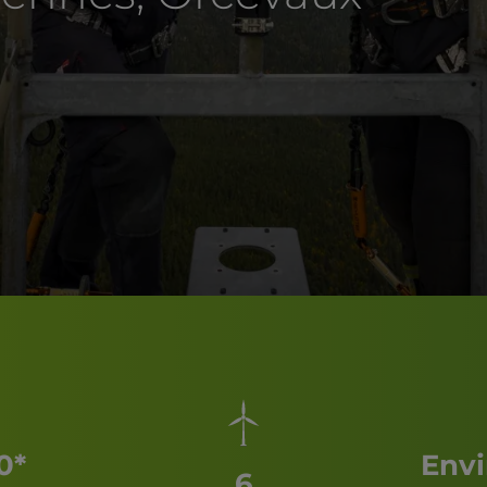
0*
Envi
6