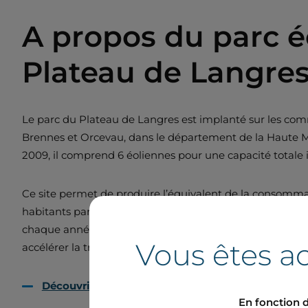
A propos du parc é
Plateau de Langre
Le parc du Plateau de Langres est implanté sur les com
Brennes et Orcevau, dans le département de la Haute Ma
2009, il comprend 6 éoliennes pour une capacité totale 
Ce site permet de produire l’équivalent de la consommat
habitants par an. Grâce à cette installation, ce sont prè
chaque année. Ce projet s’inscrit pleinement dans la str
Vous êtes ac
accélérer la transition énergétique sur le territoire.
Découvrir l'éolien avec Boralex
En fonction d