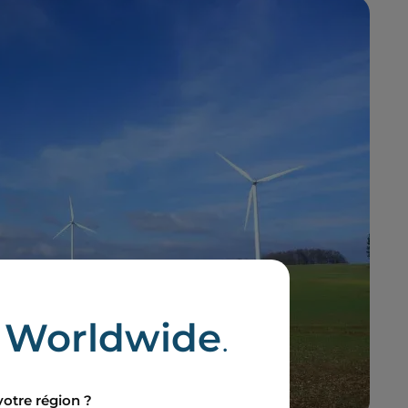
e
Worldwide
.
votre région ?