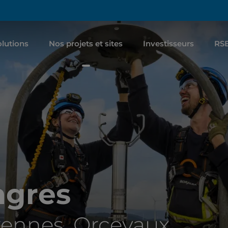
lutions
Nos projets et sites
Investisseurs
RS
ngres
Brennes, Orcevaux