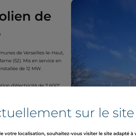
olien de
s
munes de Verseilles-le-Haut,
rne (52). Mis en service en
installée de 12 MW.
ion d’électricité de 7 600*
s de 790* tonnes de CO₂ évitées
atégie de Boralex visant à
tuellement sur le sit
e votre localisation, souhaitez-vous visiter le site adapté à 