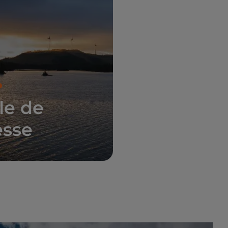
le de
esse