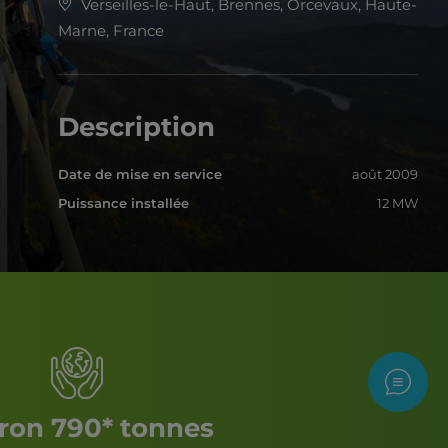
Verseilles-le-Haut, Brennes, Orcevaux, Haute-
Marne, France
Description
Date de mise en service
août 2009
Puissance installée
12 MW
Nous c
ron 790* tonnes