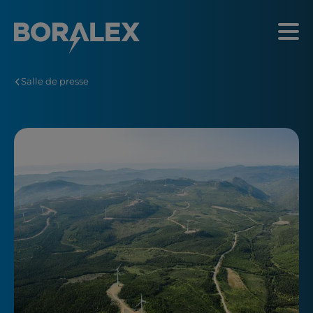
Aller
au
Menu
contenu
principal
Salle de presse