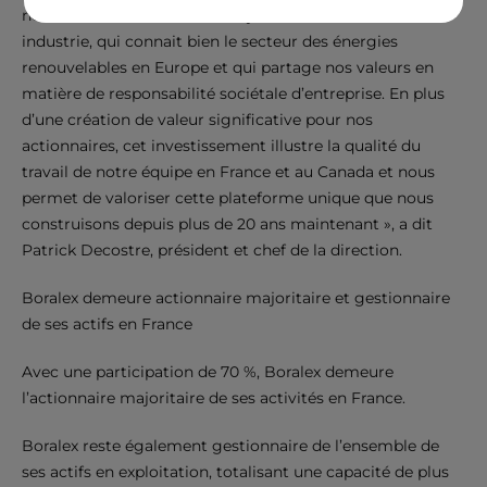
nos ambitions aux côtés d’un joueur reconnu dans notre
industrie, qui connait bien le secteur des énergies
renouvelables en Europe et qui partage nos valeurs en
matière de responsabilité sociétale d’entreprise. En plus
d’une création de valeur significative pour nos
actionnaires, cet investissement illustre la qualité du
travail de notre équipe en France et au Canada et nous
permet de valoriser cette plateforme unique que nous
construisons depuis plus de 20 ans maintenant », a dit
Patrick Decostre, président et chef de la direction.
Boralex demeure actionnaire majoritaire et gestionnaire
de ses actifs en France
Avec une participation de 70 %, Boralex demeure
l’actionnaire majoritaire de ses activités en France.
Boralex reste également gestionnaire de l’ensemble de
ses actifs en exploitation, totalisant une capacité de plus