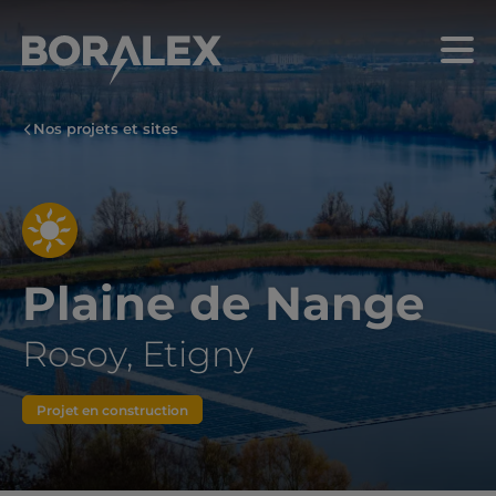
Aller
au
Menu
contenu
principal
Nos projets et sites
Plaine de Nange
Rosoy, Etigny
Projet en construction