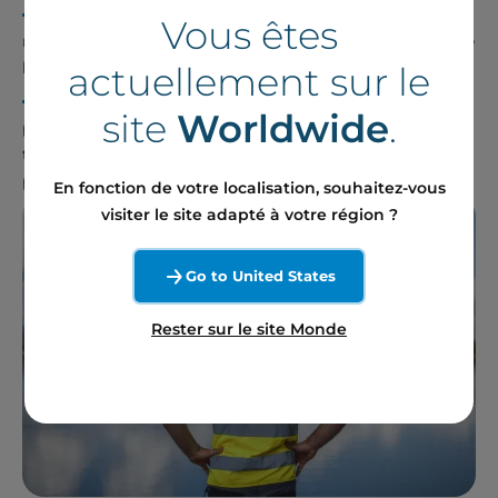
Cela permet, en exploitation, un refroidissement
Vous êtes
naturel des panneaux solaires ainsi qu’une amélioration de
leur performance sur le long terme ;
actuellement sur le
Sur un plan plus technique, une surface aquatique
site
Worldwide
.
permet d’avoir une inclinaison plus faible qu’une surface
terrestre, favorisant ainsi une installation mieux calibrée
pour une puissance plus importante.
En fonction de votre localisation, souhaitez-vous
visiter le site adapté à votre région ?
Go to United States
Rester sur le site Monde