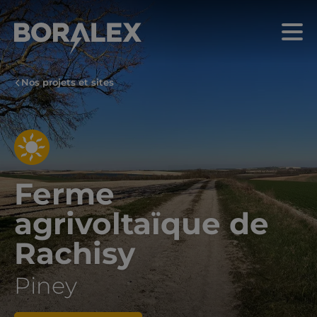
Aller
au
Menu
contenu
principal
Nos projets et sites
Ferme
agrivoltaïque de
Rachisy
Piney