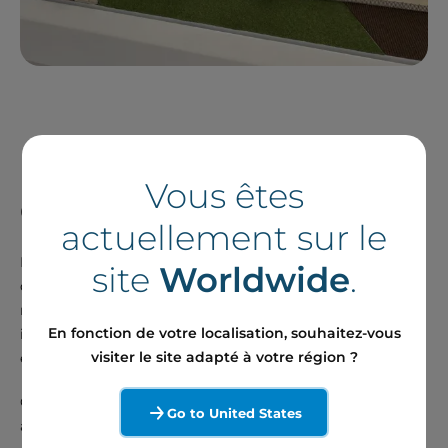
Les parties prenantes
Vous êtes
du projet
actuellement sur le
La commune de Piney a été consultée avant le lancement
site
Worldwide
.
du projet. Sa volonté de concrétiser ce projet s'est
notamment matérialisée par des délibérations visant à
En fonction de votre localisation, souhaitez-vous
inscrire la zone d’étude en zone d’accélération des
visiter le site adapté à votre région ?
énergies renouvelables.
Ce projet a également été présenté et discuté avec divers
Go to United States
acteurs du territoire, notamment :