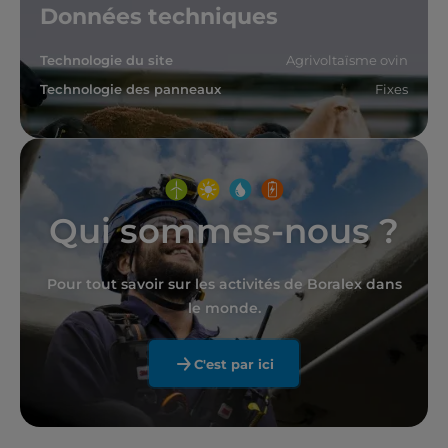
Données techniques
Technologie du site
Agrivoltaïsme ovin
Technologie des panneaux
Fixes
Qui sommes-nous ?
Pour tout savoir sur les activités de Boralex dans
le monde.
C'est par ici