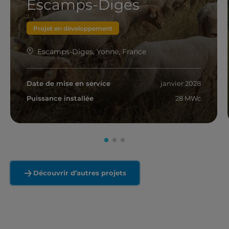
Escamps-Diges
Projet en développement
Escamps-Diges, Yonne, France
Date de mise en service
janvier 2028
Puissance installée
28 MWc
En savoir plus
Découvrir d’autres projets