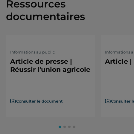
Ressources
documentaires
Informations au public
Informations a
Article de presse |
Article 
Réussir l'union agricole
Consulter le document
Consulter 