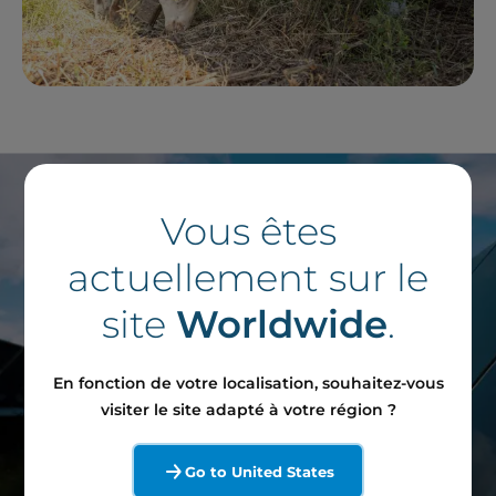
Vous êtes
actuellement sur le
site
Worldwide
.
Vous souhaitez en
En fonction de votre localisation, souhaitez-vous
visiter le site adapté à votre région ?
savoir plus ?
Go to United States
Contactez notre équipe