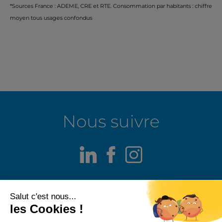
*Sources France : ADEME, CRE et RTE. Consommation par habitants : chiffre
moyen tous usages confondus
Nous suivre
LinkedIn
Facebook
Instagram