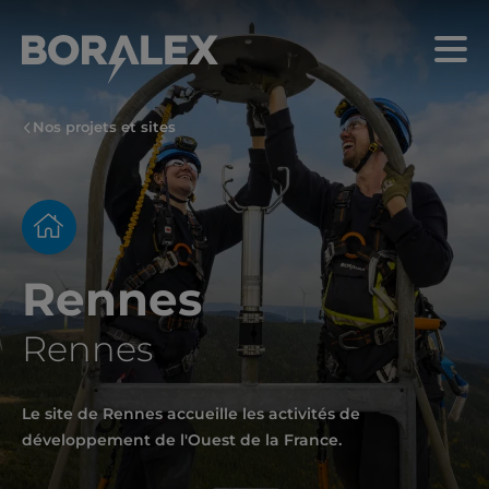
Aller
au
Menu
contenu
principal
Nos projets et sites
Rennes
Rennes
Le site de Rennes accueille les activités de
développement de l'Ouest de la France.