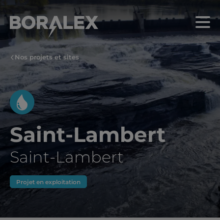
Aller
au
Menu
contenu
principal
Nos projets et sites
Saint-Lambert
Saint-Lambert
Projet en exploitation