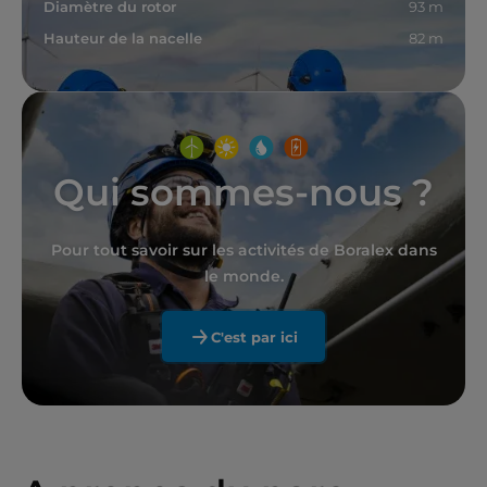
Diamètre du rotor
93 m
Hauteur de la nacelle
82 m
Qui sommes-nous ?
Pour tout savoir sur les activités de Boralex dans
le monde.
C'est par ici