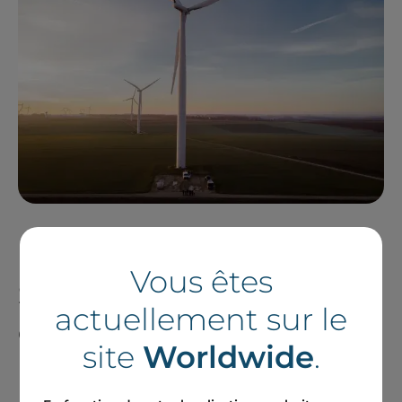
Vous êtes
Suivre notre actualité
actuellement sur le
en France et à
site
Worldwide
.
l'international