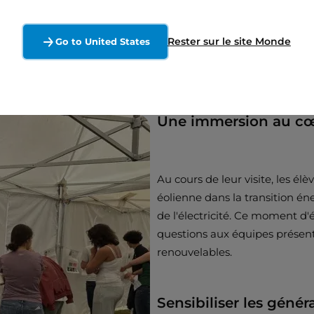
Rester sur le site Monde
isé par France Renouvelables, des élèves ont été accueillis 
Go to United States
d'électricité renouvelable.
Une immersion au cœu
Au cours de leur visite, les é
éolienne dans la transition én
de l'électricité. Ce moment d
questions aux équipes présent
renouvelables.
Sensibiliser les géné