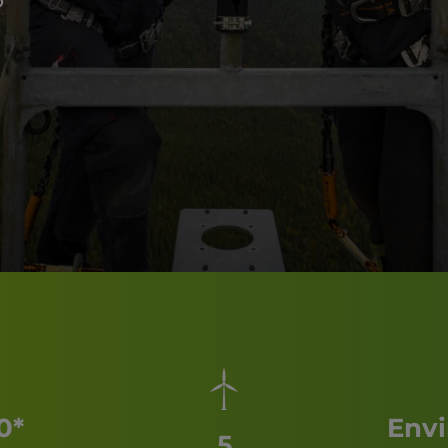
0*
Envi
5