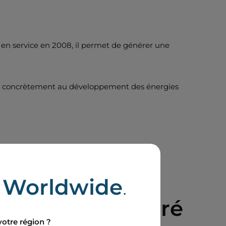
s en service en 2008, il permet de générer une
ipe concrètement au développement des énergies
e
Worldwide
.
en de Saint-André
votre région ?