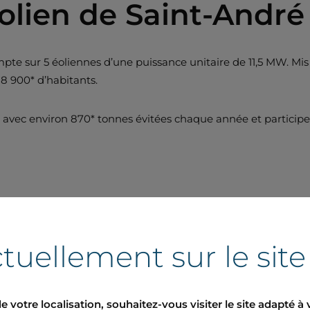
olien de Saint-André
mpte sur 5 éoliennes d’une puissance unitaire de 11,5 MW. Mi
8 900* d’habitants.
O², avec environ 870* tonnes évitées chaque année et partic
tuellement sur le sit
couverte du parc éoli
e votre localisation, souhaitez-vous visiter le site adapté à 