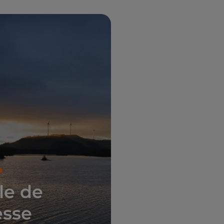
le de
esse