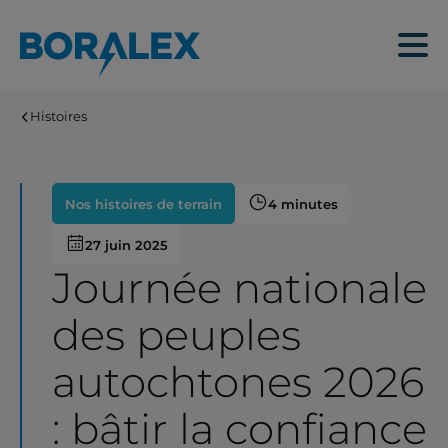
Aller
au
Menu
contenu
principal
Histoires
Nos histoires de terrain
4 minutes
27 juin 2025
Journée nationale
des peuples
autochtones 2026
: bâtir la confiance