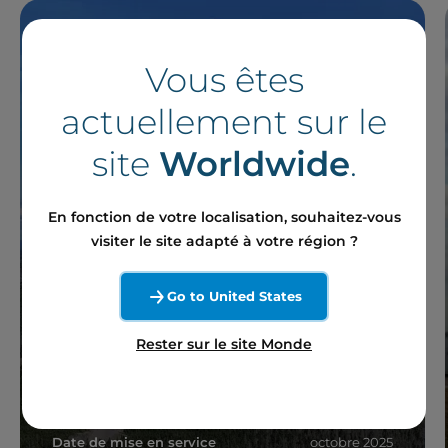
Vous êtes
actuellement sur le
site
Worldwide
.
En fonction de votre localisation, souhaitez-vous
visiter le site adapté à votre région ?
Apuiat
Go to United States
Projet en exploitation
Rester sur le site Monde
Port-Cartier, Québec, Canada
Date de mise en service
octobre 2025