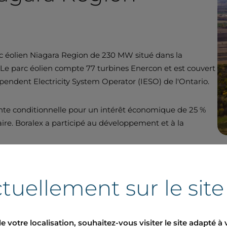
parc éolien Niagara Region de 230 MW situé dans la
 Le parc éolien compte 77 turbines Enercon et est couvert
ependent Electricity System Operator (IESO) de l'Ontario.
vente conditionnelle pour un intérêt économique de 25 %
aire. Boralex a participé au développement et à la
tuellement sur le sit
és au Canada et à l'i
e votre localisation, souhaitez-vous visiter le site adapté à 