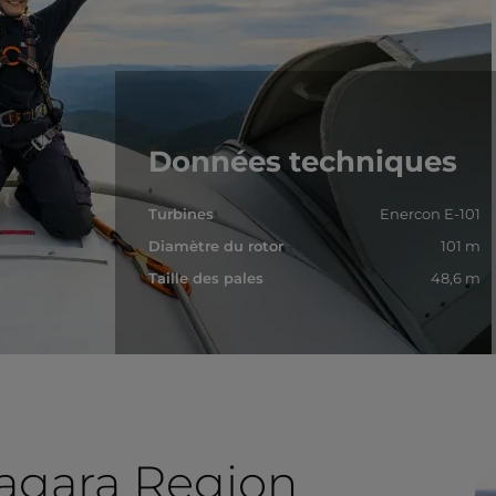
Données techniques
Turbines
Enercon E-101
Diamètre du rotor
101 m
Taille des pales
48,6 m
iagara Region