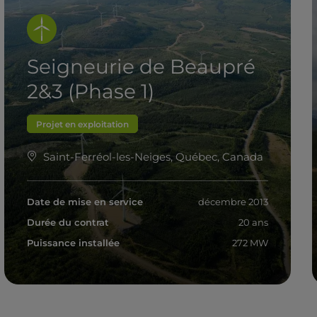
Seigneurie de Beaupré
2&3 (Phase 1)
Projet en exploitation
Saint-Ferréol-les-Neiges, Québec, Canada
Date de mise en service
décembre 2013
Durée du contrat
20 ans
Puissance installée
272 MW
En savoir plus