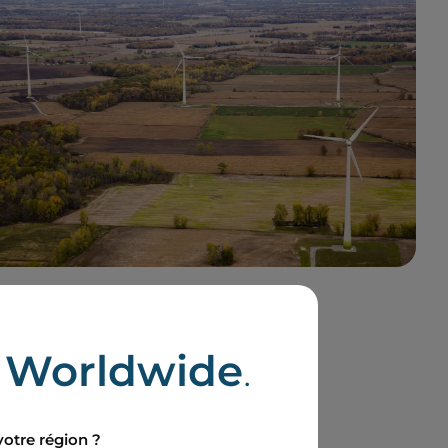
e
Worldwide
.
nternational
votre région ?