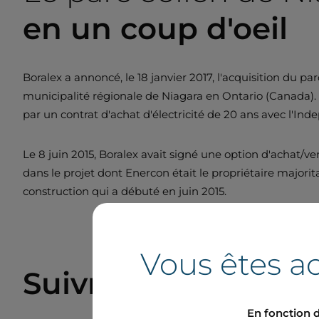
en un coup d'oeil
Boralex a annoncé, le 18 janvier 2017, l'acquisition du 
municipalité régionale de Niagara en Ontario (Canada).
par un contrat d'achat d'électricité de 20 ans avec l'Ind
Le 8 juin 2015, Boralex avait signé une option d'achat/
dans le projet dont Enercon était le propriétaire majorit
construction qui a débuté en juin 2015.
Vous êtes ac
Suivre nos actualit
En fonction d