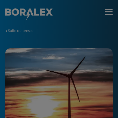
Aller
au
Menu
contenu
principal
Salle de presse