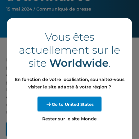
15 mai 2024 / Communiqué de presse
Vous êtes
actuellement sur le
site
Worldwide
.
Boralex inc. (« Boralex » ou la « Société ») (TSX: BLX) a tenu
plus tôt aujourd’hui son assemblée annuelle des
actionnaires. Au cours de cette rencontre virtuelle animée
En fonction de votre localisation, souhaitez-vous
par le président du conseil d’administration, M. Alain
visiter le site adapté à votre région ?
Rhéaume, les candidats proposés aux postes
d’administrateurs ont été élus et l’ensemble des
Go to United States
résolutions présentées a été approuvé par les
actionnaires.
Rester sur le site Monde
Lire le communiqué