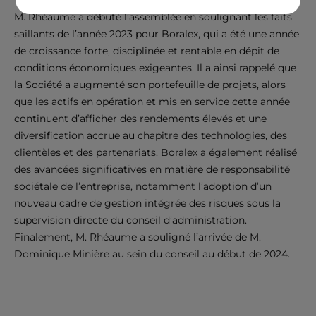
M. Rhéaume a débuté l’assemblée en soulignant les faits
saillants de l’année 2023 pour Boralex, qui a été une année
de croissance forte, disciplinée et rentable en dépit de
conditions économiques exigeantes. Il a ainsi rappelé que
la Société a augmenté son portefeuille de projets, alors
que les actifs en opération et mis en service cette année
continuent d’afficher des rendements élevés et une
diversification accrue au chapitre des technologies, des
clientèles et des partenariats. Boralex a également réalisé
des avancées significatives en matière de responsabilité
sociétale de l’entreprise, notamment l’adoption d’un
nouveau cadre de gestion intégrée des risques sous la
supervision directe du conseil d’administration.
Finalement, M. Rhéaume a souligné l’arrivée de M.
Dominique Minière au sein du conseil au début de 2024.