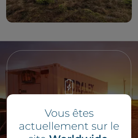
Vous souhaitez en
Vous êtes
savoir plus ?
actuellement sur le
Contactez notre équipe