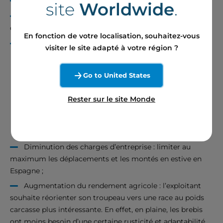
Mise à disposition gratuite du foncier ;
site
Worldwide
.
Pâture protégée par une clôture et des équipements
de télé-surveillance ;
En fonction de votre localisation, souhaitez-vous
Augmentation du bien-être animal :
visiter le site adapté à votre région ?
Ombrage des panneaux permettant d’abriter les
animaux mais qui permet également une meilleure
Go to United States
pousse de la prairie par le maintien d’une humidité
ambiante supérieure et un risque de brûlure inférieur ;
Rester sur le site Monde
Limitation des pertes et de la prédation des
animaux en estive ;
Diminution des charges d’entreprise : limiter au
maximum les déplacements et les montés en estive en
Espagne ;
Augmentation du rendement agricole : l’exploitant
souhaite réorienter son troupeau vers une race au poids
carcasse plus intéressante. En effet, en plaine, les brebis
ont moins besoin d’une certaine rusticité et adaptabilité