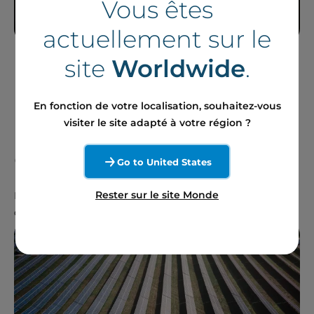
Vous êtes
actuellement sur le
site
Worldwide
.
Le parc solaire de
En fonction de votre localisation, souhaitez-vous
Lancaster
visiter le site adapté à votre région ?
en un coup d'oeil
Go to United States
Rester sur le site Monde
Lancaster est un parc solaire de 3 MW situé dans la ville
de Lancaster, en Californie, aux États-Unis.