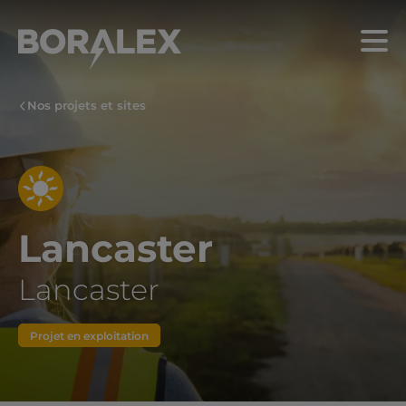
Aller
au
Menu
contenu
principal
Nos projets et sites
Lancaster
Lancaster
Projet en exploitation