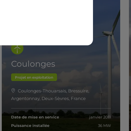
Coulonges
Projet en exploitation
Coulonges-Thouarsais, Bressuire,
Argentonnay, Deux-Sèvres, France
Date de mise en service
janvier 2011
Puissance installée
36 MW