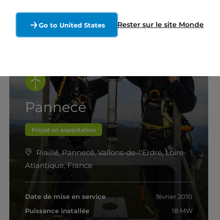
Rester sur le site Monde
Go to United States
Pannecé
Projet en exploitation
Riaillé, Pannecé, Vallons-de-l'Erdre, Loire-
Atlantique, France
Date de mise en service
février 2010
Puissance installée
18 MW