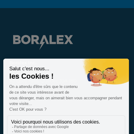
Boralex Inc.
36, rue Lajeunesse
Kingsey Falls, Québec J0A 1B0
Canada