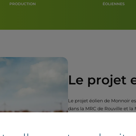
PRODUCTION
ÉOLIENNES
Le projet 
Le projet éolien de Monnoir e
dans la MRC de Rouville et la 
dans les municipalités de Sain
ville de Saint-Césaire.