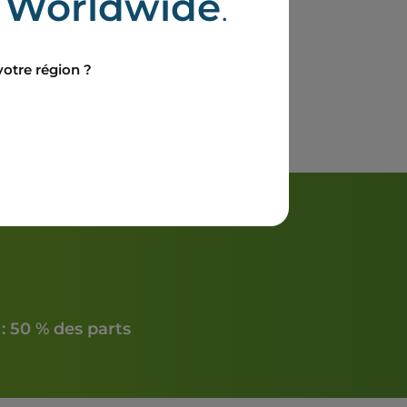
e
Worldwide
.
développement du projet éolien de Monnoir
votre région ?
: 50 % des parts