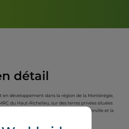
en détail
st en développement dans la région de la Montérégie,
MRC du Haut-Richelieu, sur des terres privées situées
te-Angèle-de-Monnoir, Sainte-Brigide-d’Iberville et la