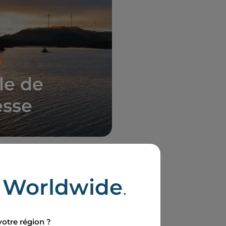
le de
esse
e
Worldwide
.
votre région ?