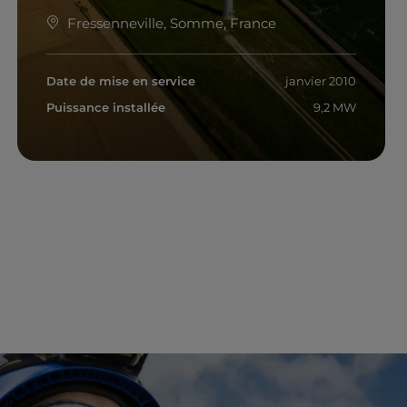
Fressenneville, Somme, France
Date de mise en service
janvier 2010
Puissance installée
9,2 MW
En savoir plus