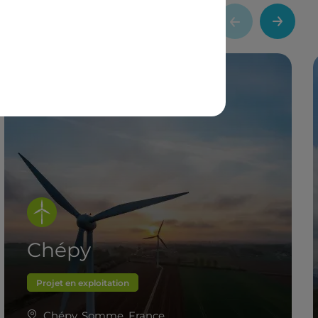
Chépy
Projet en exploitation
Chépy, Somme, France