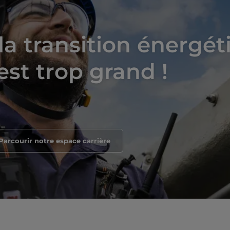
 la transition énergét
est trop grand !
Parcourir notre espace carrière