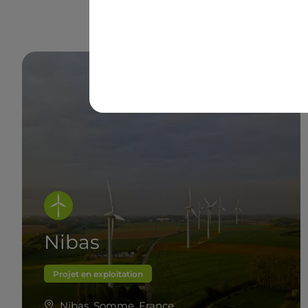
Nibas
Projet en exploitation
Nibas, Somme, France