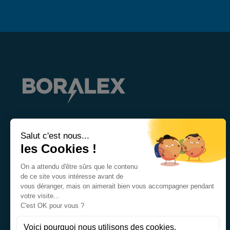
Boralex Inc.
36, rue Lajeunesse
Kingsey Falls, Québec J0A 1B0
Canada