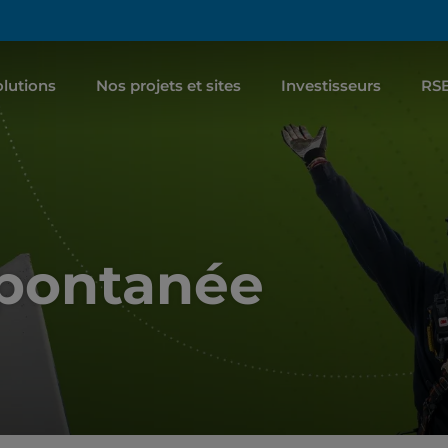
lutions
Nos projets et sites
Investisseurs
RS
spontanée