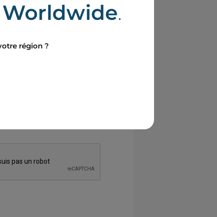
e
Worldwide
.
votre région ?
 votre demande de contact.
nt vos droits, vous