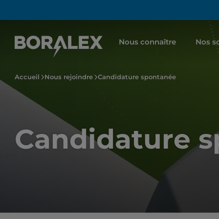
Aller
au
contenu
Nous connaître
Nos so
principal
Accueil
Nous rejoindre
Candidature spontanée
Candidature 