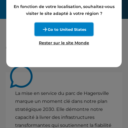
En fonction de votre localisation, souhaitez-vous
visiter le site adapté à votre région ?
Go to United States
Rester sur le site Monde
Citation des dirigeants
La mise en service du parc de Hagersville
marque un moment clé dans notre plan
stratégique 2030. Elle démontre notre
capacité à livrer des infrastructures
transformantes qui soutiennent la fiabilité