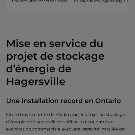
Une installation record en Ontario
Pourquoi le stockage d'énergie est e
mmary blog post
Mise en service du
projet de stockage
d’énergie de
Hagersville
Une installation record en Ontario
Situé dans le comté de Haldimand, le projet de stockage
d’énergie de Hagersville est officiellement entré en
exploitation commerciale avec une capacité installée de :