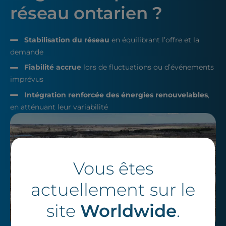
réseau ontarien ?
Stabilisation du réseau
en équilibrant l’offre et la
demande
Fiabilité accrue
lors de fluctuations ou d’événements
imprévus
Intégration renforcée des énergies renouvelables
,
en atténuant leur variabilité
Vous êtes
actuellement sur le
site
Worldwide
.