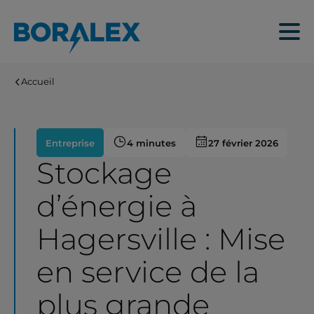
Aller
au
Menu
contenu
principal
Accueil
Entreprise
4 minutes
27 février 2026
Stockage
d’énergie à
Hagersville : Mise
en service de la
plus grande