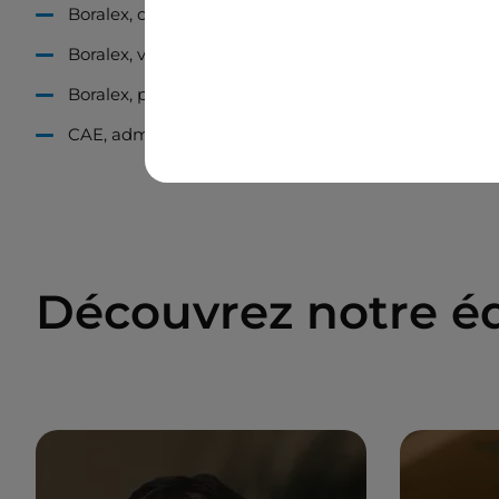
Boralex, directeur général Europe (2009-2019)
Boralex, vice-président et chef d’exploitation Europ
Boralex, président et chef de la direction (2020 à au
CAE, administrateur (2024 à aujourd’hui)
Découvrez notre éq