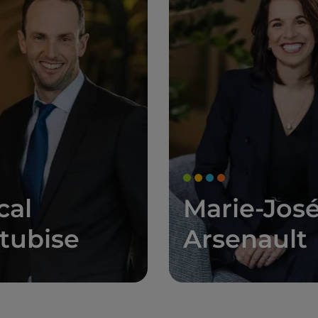
cal
Marie-Jos
tubise
Arsenault