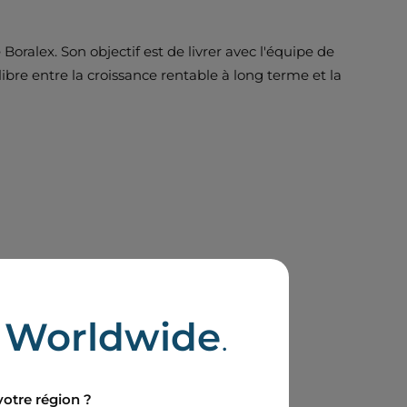
oralex. Son objectif est de livrer avec l'équipe de
ibre entre la croissance rentable à long terme et la
e
Worldwide
.
votre région ?