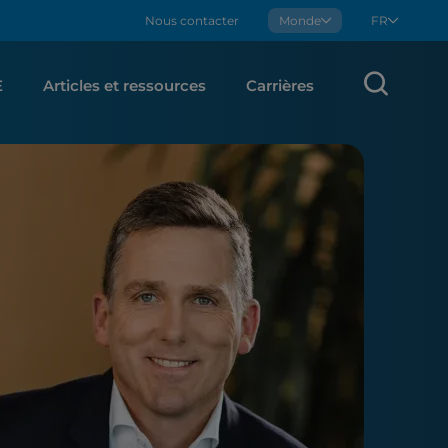
Nous contacter
Boralex
Monde
FR
Rech
E
Articles et ressources
Carrières